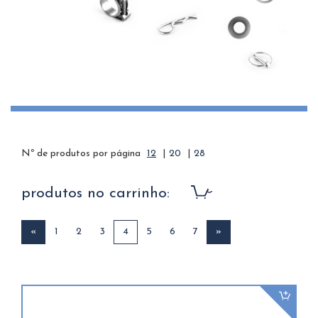
Nº de produtos por página
12
|
20
|
28
produtos no carrinho:
«
1
2
3
4
5
6
7
»