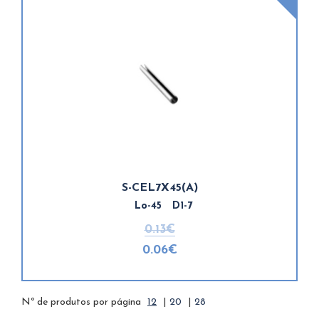
S-CEL7X45(A)
Lo-45 D1-7
0.13€
0.06€
Nº de produtos por página
12
|
20
|
28