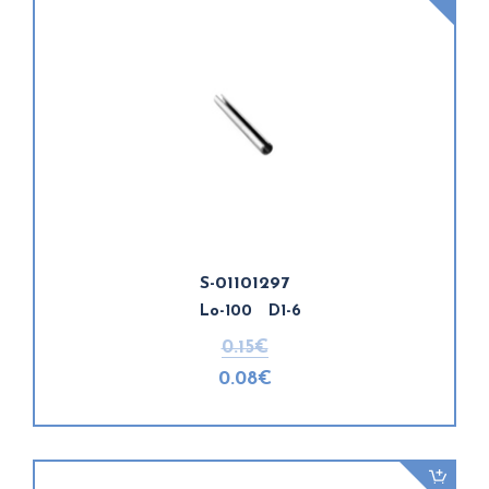
S-01101297
Lo-100 D1-6
0.15€
0.08€