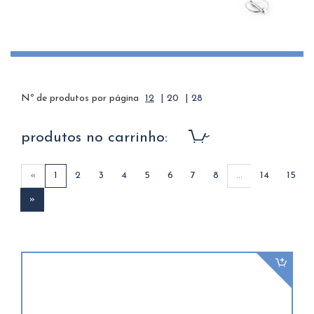
Nº de produtos por página
12
|
20
|
28
produtos no carrinho:
«
1
2
3
4
5
6
7
8
...
14
15
»