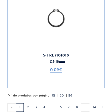
S-FRE7101018
D3-18mm
0.09€
Nº de produtos por página
12
|
20
|
28
«
1
2
3
4
5
6
7
8
...
14
15