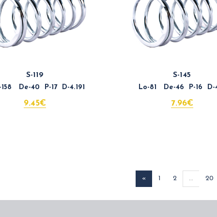
S-119
S-145
158 De-40 P-17 D-4.191
Lo-81 De-46 P-16 D-4
9.45€
7.96€
«
1
2
...
20