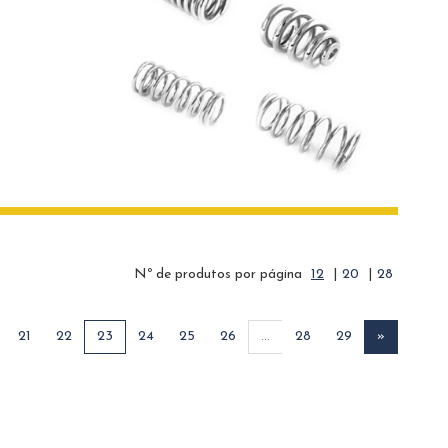
Nº de produtos por página
12
|
20
|
28
21
22
23
24
25
26
...
28
29
»