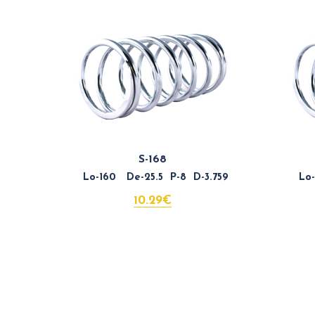
S-168
Lo-160 De-25.5 P-8 D-3.759
Lo-5
10.29€