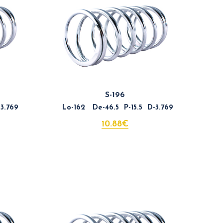
S-196
3.769
Lo-162 De-46.5 P-15.5 D-3.769
10.88€