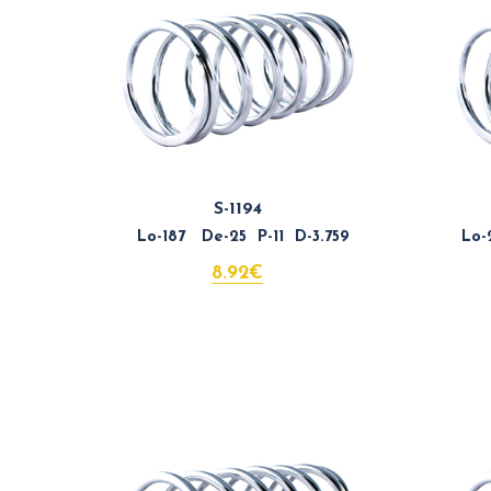
S-1194
Lo-187 De-25 P-11 D-3.759
Lo-2
8.92€