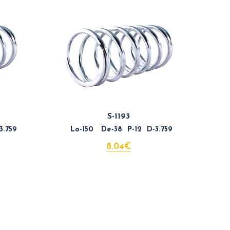
S-1193
.759
Lo-150 De-38 P-12 D-3.759
8.04€