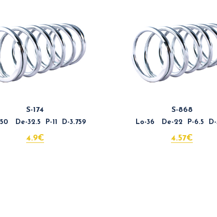
S-174
S-868
0 De-32.5 P-11 D-3.759
Lo-36 De-22 P-6.5 D-3
4.9€
4.57€