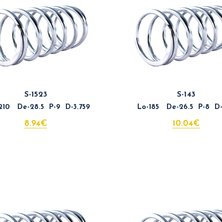
S-1523
S-143
10 De-28.5 P-9 D-3.759
Lo-185 De-26.5 P-8 D-
8.94€
10.04€