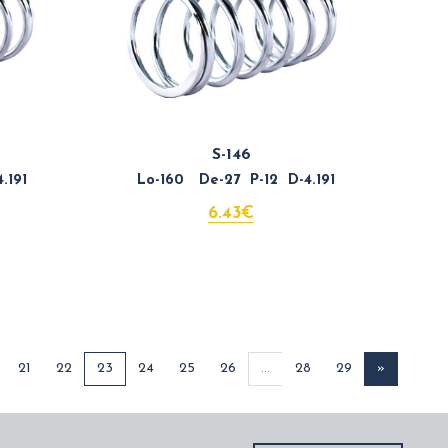
S-146
.191
Lo-160 De-27 P-12 D-4.191
6.43€
21
22
23
24
25
26
...
28
29
»