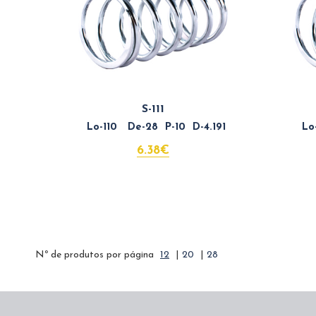
S-111
Lo-110 De-28 P-10 D-4.191
Lo-
6.38€
Nº de produtos por página
12
|
20
|
28