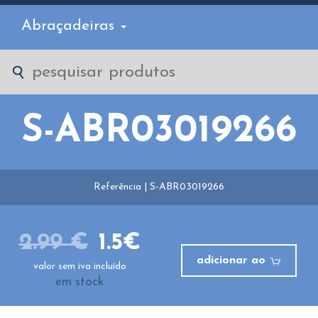
Abraçadeiras
S-ABR03019266
Referência | S-ABR03019266
2.99 €
1.5€
adicionar ao
valor sem iva incluído
em stock