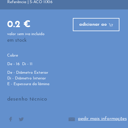
Referência | S-ACO 11X16
0.2 €
adicionar ao
valor sem iva incluído
em stock
Cobre
De - 16 Di - 11
De - Diâmetro Exterior
Di - Diâmetro Interior
E - Espessura da lâmina
desenho técnico
pedir mais informações