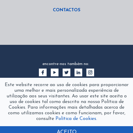
CONTACTOS
encontre-nos também no:
Este website recorre ao uso de cookies para proporcionar
uma melhor e mais personalizada experiência de
utilização aos seus visitantes. Ao usar este site aceita o
uso de cookies tal como descrito na nossa Política de
Cookies. Para informações mais detalhadas acerca de
como utilizamos cookies e como funcionam, por favor,
consulte
Política de Cookies.
2016 © fanamol
product of
The Silver Factory
ACEITO