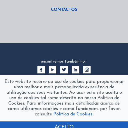
CONTACTOS
encontre-nos também no:
Este website recorre ao uso de cookies para proporcionar
uma melhor e mais personalizada experiência de
utilização aos seus visitantes. Ao usar este site aceita o
uso de cookies tal como descrito na nossa Política de
Cookies. Para informações mais detalhadas acerca de
como utilizamos cookies e como funcionam, por favor,
consulte
Política de Cookies.
2016 © fanamol
product of
The Silver Factory
ACEITO