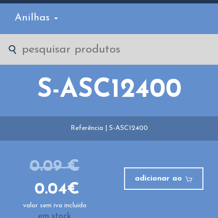
Anilhas
S-ASC12400
Referência | S-ASC12400
0.09 €
adicionar ao
0.04€
valor sem iva incluído
em stock