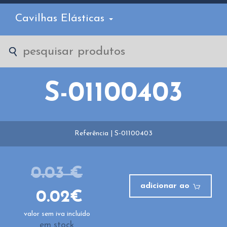
Cavilhas Elásticas
S-01100403
Referência | S-01100403
0.03 €
adicionar ao
0.02€
valor sem iva incluído
em stock