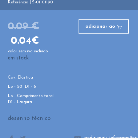
Referência | S-01101190
0.09 €
adicionar ao
0.04€
valor sem iva incluído
em stock
Cav. Elástica
Lo - 50 D1 - 6
Lo - Comprimento total
D1 - Largura
desenho técnico
pedir mais informações