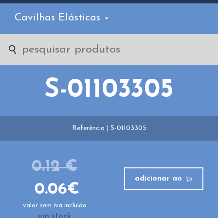
Cavilhas Elásticas
S-01103305
Referência | S-01103305
0.12 €
adicionar ao
0.06€
valor sem iva incluído
em stock