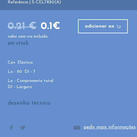
Referência | S-CEL7X80(A)
0.21 €
0.1€
adicionar ao
valor sem iva incluído
em stock
Cav. Elástica
Lo - 80 D1 - 7
Lo - Comprimento total
D1 - Largura
desenho técnico
pedir mais informações