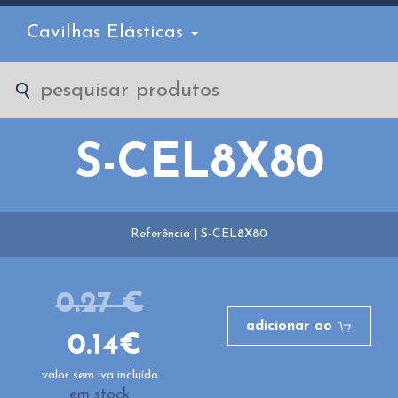
Cavilhas Elásticas
S-CEL8X80
Referência | S-CEL8X80
0.27 €
adicionar ao
0.14€
valor sem iva incluído
em stock