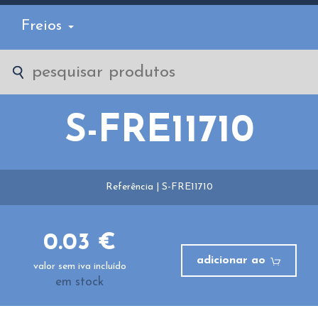
Freios
S-FRE11710
Referência | S-FRE11710
0.03 €
adicionar ao
valor sem iva incluído
em stock