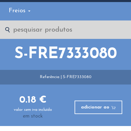
Freios
S-FRE7333080
Referência | S-FRE7333080
0.18 €
adicionar ao
valor sem iva incluído
em stock