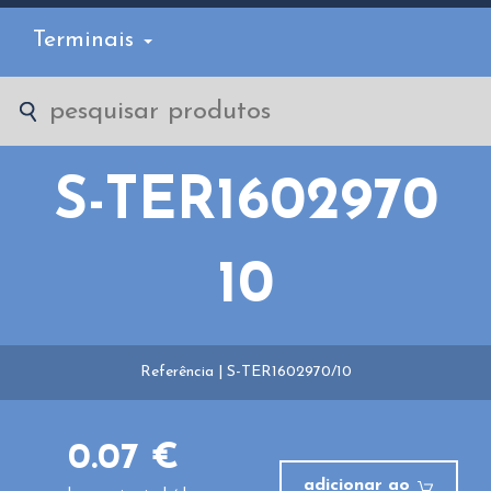
Terminais
S-TER1602970
10
Referência | S-TER1602970/10
0.07 €
adicionar ao