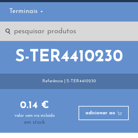
Terminais
S-TER4410230
Referência | S-TER4410230
0.14 €
adicionar ao
valor sem iva incluído
em stock