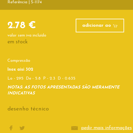
Referência | S-1174
2.78 €
adicionar ao
valor sem iva incluído
em stock
Compressão
Inox aisi 302
Lo - 295 De - 5.8 P - 2.3 D - 0.635
NOTAS: AS FOTOS APRESENTADAS SÃO MERAMENTE
INDICATIVAS
desenho técnico
pedir mais informações