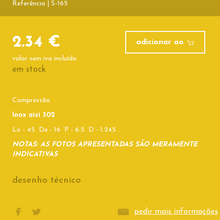
Referência | S-165
2.34 €
adicionar ao
valor sem iva incluído
em stock
Compressão
Inox aisi 302
Lo - 45 De - 16 P - 6.5 D - 1.245
NOTAS: AS FOTOS APRESENTADAS SÃO MERAMENTE
INDICATIVAS
desenho técnico
pedir mais informações