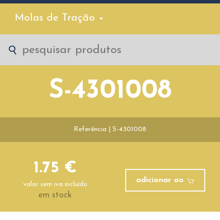
Molas de Tração
S-4301008
Referência | S-4301008
1.75 €
adicionar ao
valor sem iva incluído
em stock