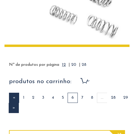
Nº de produtos por página
12
|
20
|
28
produtos no carrinho:
«
1
2
3
4
5
6
7
8
...
28
29
»