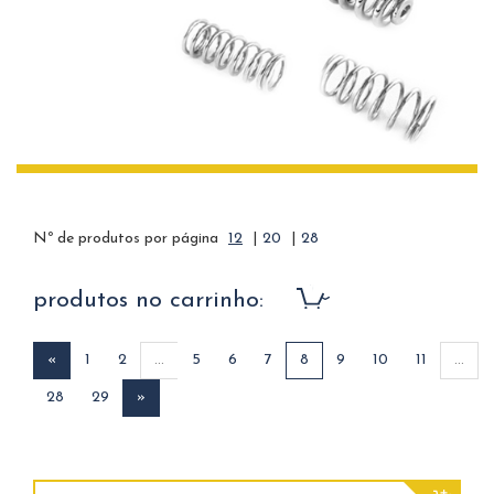
Nº de produtos por página
12
|
20
|
28
produtos no carrinho:
«
1
2
...
5
6
7
8
9
10
11
...
28
29
»