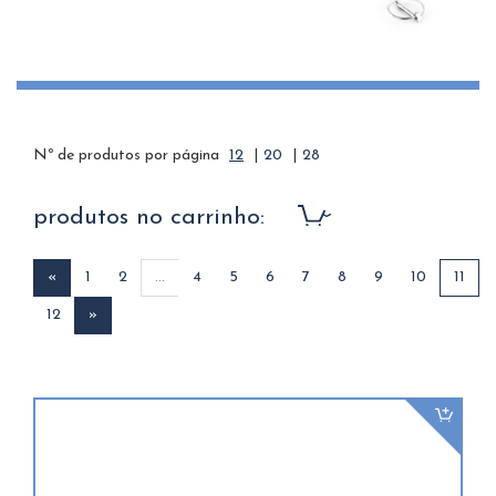
Nº de produtos por página
12
|
20
|
28
produtos no carrinho:
«
1
2
...
4
5
6
7
8
9
10
11
12
»