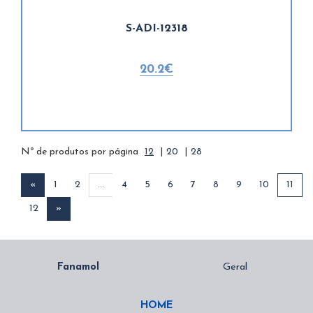
S-ADI-12318
20.2€
Nº de produtos por página
12
|
20
|
28
«
1
2
...
4
5
6
7
8
9
10
11
12
»
HOME