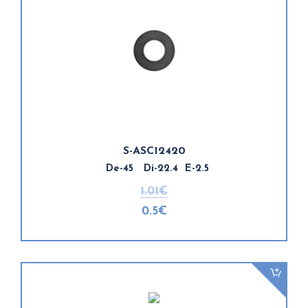
S-ASC12420
De-45 Di-22.4 E-2.5
1.01€
0.5€