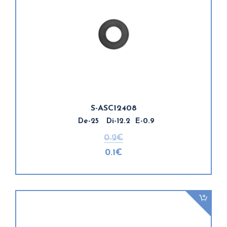
S-ASC12408
De-25 Di-12.2 E-0.9
0.2€
0.1€