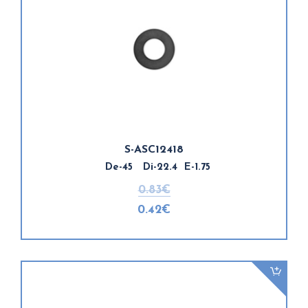
S-ASC12418
De-45 Di-22.4 E-1.75
0.83€
0.42€