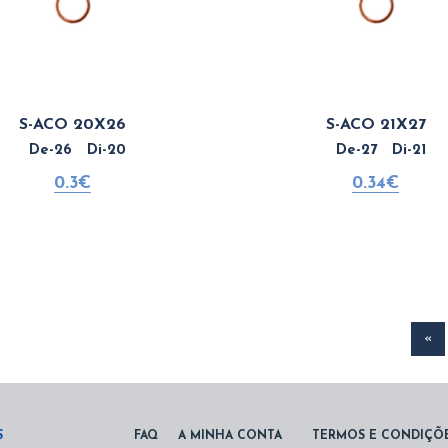
S-ACO 20X26
S-ACO 21X27
De-26 Di-20
De-27 Di-21
0.3€
0.34€
«
S
FAQ
A MINHA CONTA
TERMOS E CONDIÇÕ