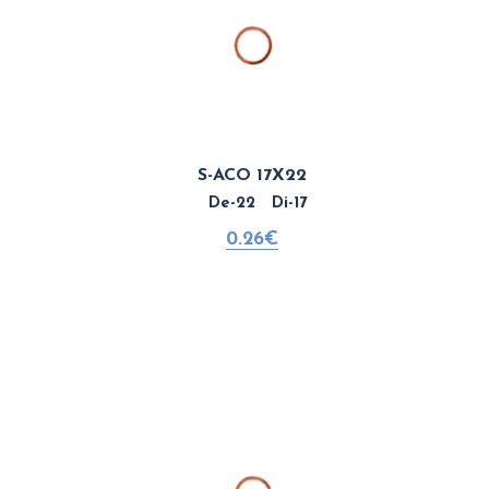
S-ACO 17X22
De-22 Di-17
0.26€