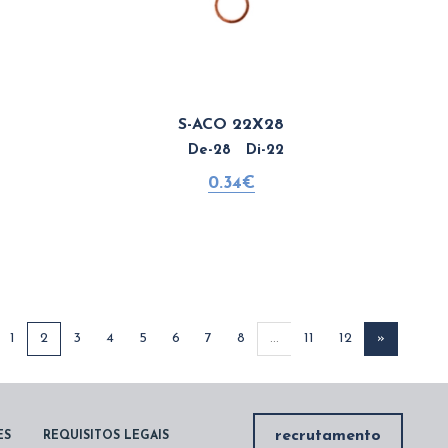
S-ACO 22X28
De-28 Di-22
0.34€
1
2
3
4
5
6
7
8
...
11
12
»
recrutamento
ES
REQUISITOS LEGAIS