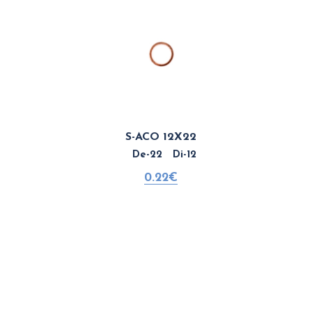
S-ACO 12X22
De-22 Di-12
0.22€