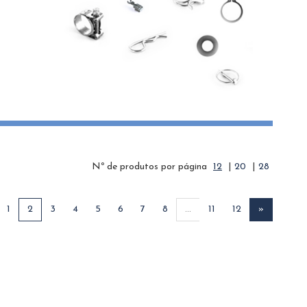
Nº de produtos por página
12
|
20
|
28
1
2
3
4
5
6
7
8
...
11
12
»