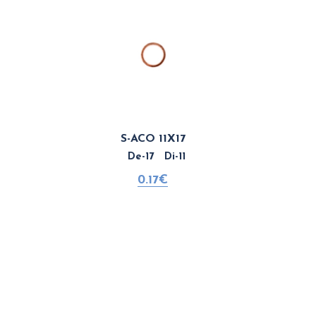
S-ACO 11X17
De-17 Di-11
0.17€