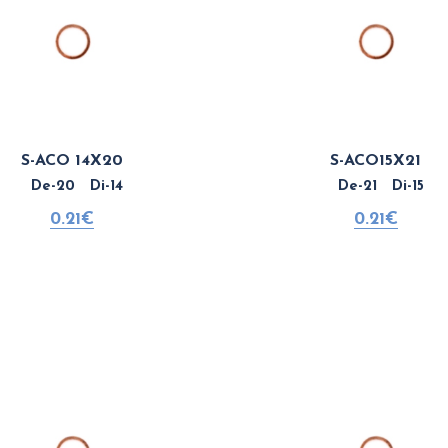
S-ACO 14X20
S-ACO15X21
De-20 Di-14
De-21 Di-15
0.21€
0.21€