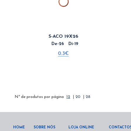
S-ACO 19X26
De-26 Di-19
0.3€
Nº de produtos por página
12
|
20
|
28
HOME
SOBRE NÓS
LOJA ONLINE
CONTACTO