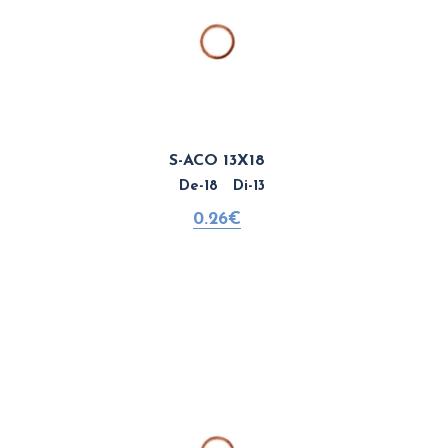
S-ACO 13X18
De-18 Di-13
0.26€