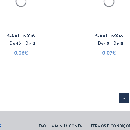
S-AAL 12X16
S-AAL 12X18
De-16 Di-12
De-18 Di-12
0.06€
0.07€
«
S
FAQ
A MINHA CONTA
TERMOS E CONDIÇÕ