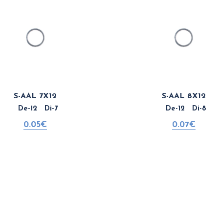
S-AAL 7X12
S-AAL 8X12
De-12 Di-7
De-12 Di-8
0.05€
0.07€