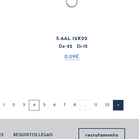
S-AAL 12X22
De-22 Di-12
0.09€
1
2
3
4
5
6
7
8
...
11
12
»
recrutamento
ES
REQUISITOS LEGAIS