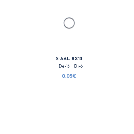
S-AAL 8X13
De-13 Di-8
0.05€