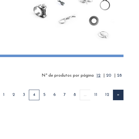
Nº de produtos por página
12
|
20
|
28
1
2
3
4
5
6
7
8
...
11
12
»