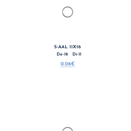
S-AAL 11X16
De-16 Di-11
0.06€