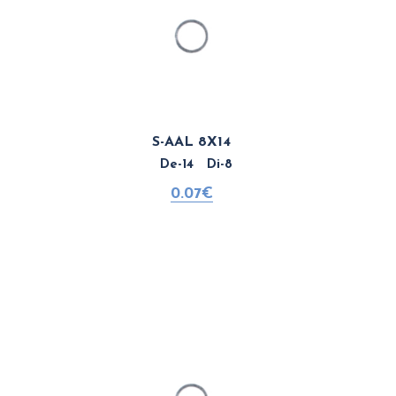
S-AAL 8X14
De-14 Di-8
0.07€