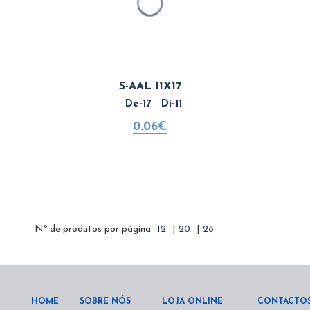
S-AAL 11X17
De-17 Di-11
0.06€
Nº de produtos por página
12
|
20
|
28
HOME
SOBRE NÓS
LOJA ONLINE
CONTACTO